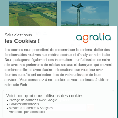
Nos domaines
Irré-Lis®
d’expertises...
L’outil de pilotage
personnalisé de
...au service de vos
l’irrigation d'Agralia
productions
+
+
Mentions légales
Nous rejoindre
Rechercher